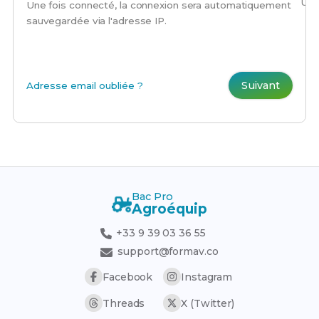
Une
Une fois connecté, la connexion sera automatiquement
sauvegardée via l'adresse IP.
Suivant
Adresse email oubliée ?
Bac Pro
Agroéquip
+33 9 39 03 36 55
support@formav.co
Facebook
Instagram
Threads
X (Twitter)