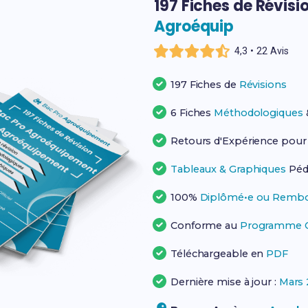
197 Fiches de Révisi
Agroéquip
4,3 • 22 Avis
197 Fiches de
Révisions
6 Fiches
Méthodologiques
Retours d'Expérience pou
Tableaux & Graphiques
Péd
100%
Diplômé•e ou Rembo
Conforme au
Programme Of
Téléchargeable en
PDF
Dernière mise à jour :
Mars 