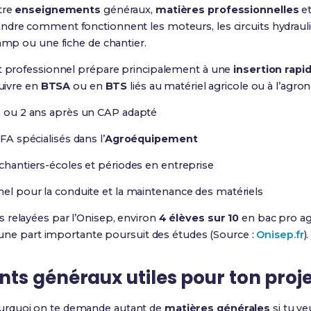
tre
enseignements
généraux,
matières professionnelles
e
ndre comment fonctionnent les moteurs, les circuits hydrauliq
hamp ou une fiche de chantier.
at professionnel prépare principalement à une
insertion rapi
suivre en
BTSA
ou en
BTS
liés au matériel agricole ou à l’agr
e, ou 2 ans après un CAP adapté
CFA spécialisés dans l’
Agroéquipement
, chantiers-écoles et périodes en entreprise
nel pour la conduite et la maintenance des matériels
 relayées par l’Onisep, environ
4 élèves sur 10
en bac pro ag
et une part importante poursuit des études (Source :
Onisep.fr
).
s généraux utiles pour ton proje
urquoi on te demande autant de
matières générales
si tu v