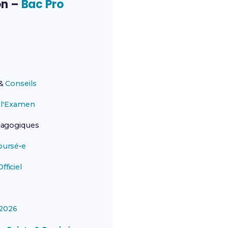
on –
Bac Pro
&
Conseils
r
l'Examen
agogiques
ursé•e
ficiel
2026