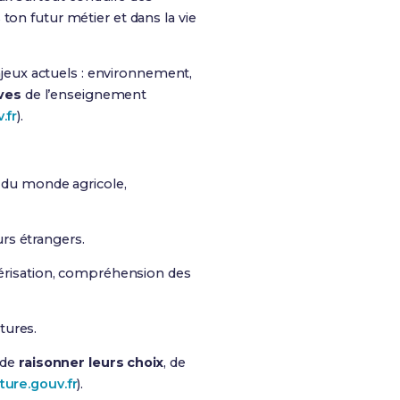
ton futur métier et dans la vie
jeux actuels : environnement,
ves
de l’enseignement
.fr
).
 du monde agricole,
urs étrangers.
lvérisation, compréhension des
tures.
 de
raisonner leurs choix
, de
ture.gouv.fr
).