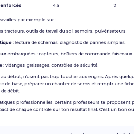
 renforcés
4,5
2
ravailles par exemple sur :
s tracteurs, outils de travail du sol, semoirs, pulvérisateurs.
tique
: lecture de schémas, diagnostic de pannes simples.
que
embarquées : capteurs, boîtiers de commande, faisceaux.
e
: vidanges, graissages, contrôles de sécurité.
i, au début, n’osent pas trop toucher aux engins. Après quel
stic de base, préparer un chantier de semis et remplir une fiche
de débit.
atiques professionnelles, certains professeurs te proposent pa
mpact de chaque contrôle sur ton résultat final. C’est un bon out