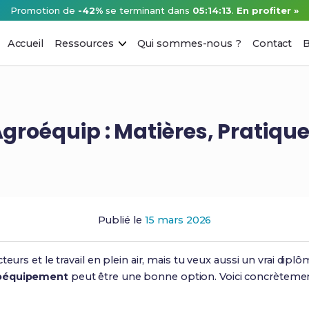
Promotion de
-42%
se terminant dans
05:14:12
.
En profiter »
Accueil
Ressources
Qui sommes-nous ?
Contact
B
roéquip : Matières, Pratiqu
Publié le
15 mars 2026
teurs et le travail en plein air, mais tu veux aussi un vrai dipl
roéquipement
peut être une bonne option. Voici concrètemen