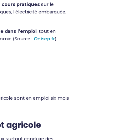
t
cours pratiques
sur le
ues, l’électricité embarquée,
de dans l’emploi
, tout en
onomie (Source :
Onisep.fr
).
ricole sont en emploi six mois
t agricole
eux surtout conduire des