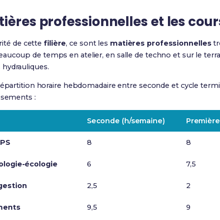
ières professionnelles et les cour
arité de cette
filière
, ce sont les
matières professionnelles
tr
eaucoup de temps en atelier, en salle de techno et sur le terra
hydrauliques.
répartition horaire hebdomadaire entre seconde et cycle termin
ssements :
Seconde (h/semaine)
Première
EPS
8
8
ologie-écologie
6
7,5
gestion
2,5
2
ments
9,5
9